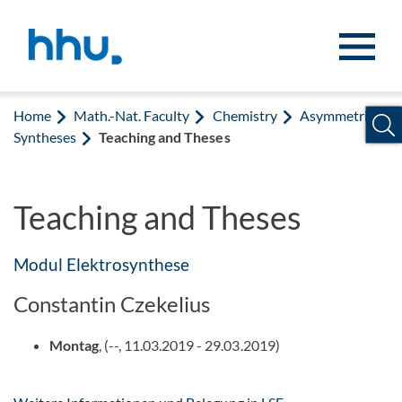
Jump to content
Jump to search
Home
Math.-Nat. Faculty
Chemistry
Asymmetric
Syntheses
Teaching and Theses
Teaching and Theses
Modul Elektrosynthese
Constantin Czekelius
Montag
, (--, 11.03.2019 - 29.03.2019)